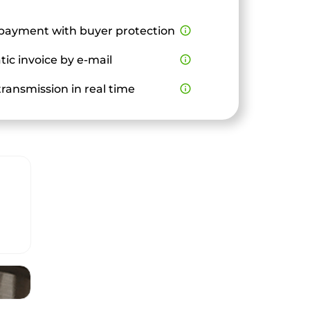
payment with buyer protection
info_outline
ic invoice by e-mail
info_outline
ransmission in real time
info_outline