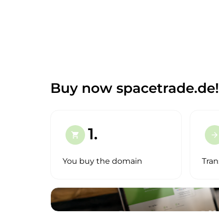
Buy now spacetrade.de!
1.
shopping_cart
arrow_forward
You buy the domain
Tran