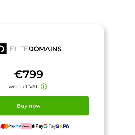
€799
info_outline
without VAT.
Buy now