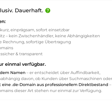
lusiv. Dauerhaft.
help
en:
kurz, einprägsam, sofort einsetzbar
sitz – kein Zwischenhändler, keine Abhängigkeiten
e Rechnung, sofortige Übertragung
Domains
ssicher & transparent
r einmal verfügbar.
it dem Namen
– er entscheidet über Auffindbarkeit,
unabhängig davon, ob Kunden über Suchmaschinen ode
t eine .de-Domain aus professionellem Direktbestand
–
Domains dieser Art stehen nur einmal zur Verfügung.