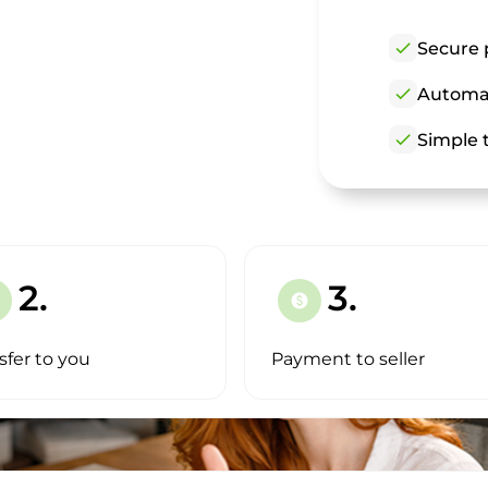
check
Secure 
check
Automat
check
Simple t
2.
3.
paid
sfer to you
Payment to seller